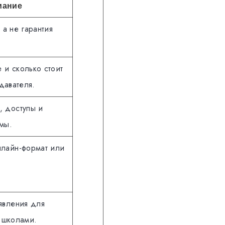
мание
 а не гарантия
.
 и сколько стоит
давателя.
, доступы и
мы.
нлайн-формат или
явления для
 школами.