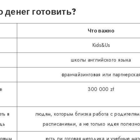
 денег готовить?
Что важно
Kids&Us
школы английского языка
франчайзинговая или партнерска
е
300 000 zł
ть в
людям, которым близка работа с родителям
дь
расписаниями, а не только идея полезно
ервым
есть ли готовая методика и учебные ма