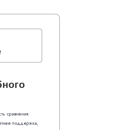
е
бного
сть сравнения
нятнее поддержка,