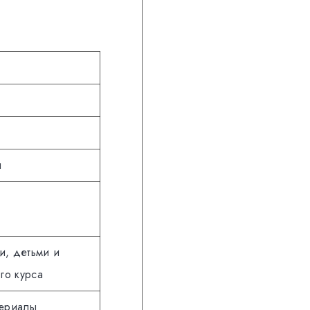
я
и, детьми и
го курса
териалы