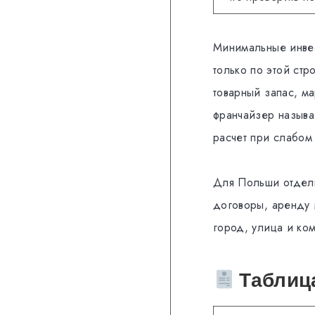
Минимальные инвес
только по этой стр
товарный запас, м
франчайзер называе
расчет при слабом
Для Польши отдель
договоры, аренду 
город, улица и ко
Таблица