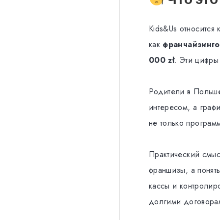
Kids&Us относится
как
франчайзинго
000 zł
. Эти цифры
Родители в Польше 
интересом, а граф
не только програм
Практический смысл
франшизы, а понят
кассы и контролиро
долгими договорам