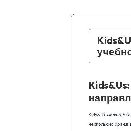
Kids&U
учебн
Kids&Us
направл
Kids&Us можно рас
нескольких франши