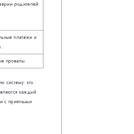
оверии родителей
льные платежи и
е.
ые провалы.
ую систему: кто
являются каждый
ии с приятными