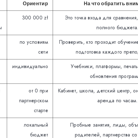
Ориентир
На что обратить вни
300 000 zł
Это точка входа для сравнения,
ы
полного бюджета
по условиям
Проверить, кто проходит обучение
сети
подготовка каждого препо
индивидуально
Учебники, платформы, печать
обновления програм
и
от 0 при
Кабинет, школа, детский центр, о
партнерском
аренда по часам.
старте
локальный
Пробные занятия, лиды, объ
бюджет
родителей, партнерства со