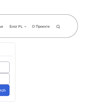
ык
Блог PL
О Проекте