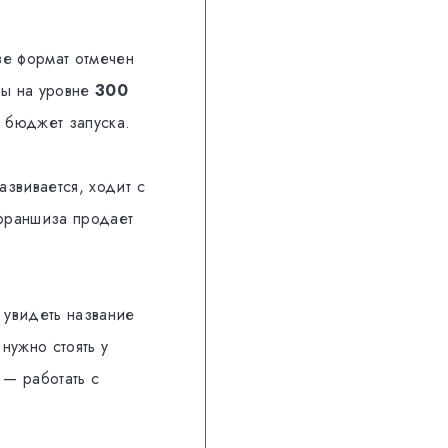
зе формат отмечен
ны на уровне
300
й бюджет запуска.
азвивается, ходит с
франшиза продает
 увидеть название
нужно стоять у
 — работать с