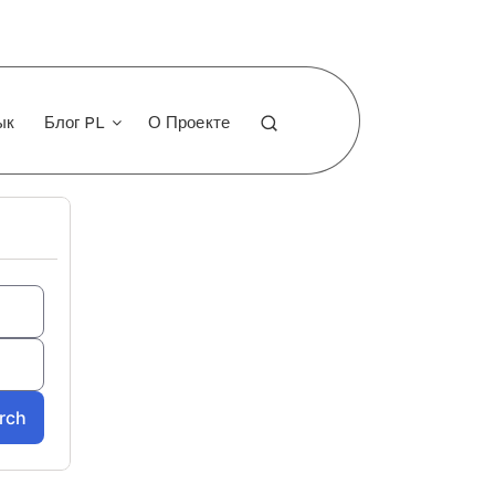
ык
Блог PL
О Проекте