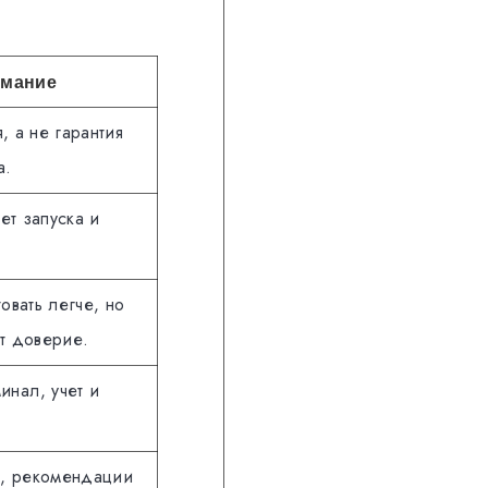
имание
, а не гарантия
а.
ет запуска и
овать легче, но
т доверие.
инал, учет и
а, рекомендации