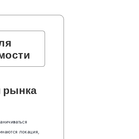
ля
мости
я рынка
аничиваться
инаются локация,