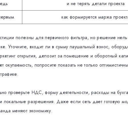
редь
и не терять детали проекта
первым
как формируется маржа проект
тиции полезны для первичного фильтра, но решение нель
оке. Уточните, входит ли в сумму паушальный взнос, оборуд
аркетинг открытия, депозит за помещение и оборотный капи
т окупаемость, попросите показать не только оптимистичн
 трафике.
но проверьте НДС, форму деятельности, расходы на бухг
и локальные разрешения. Даже если сеть дает готовую мо
манда меняют экономику.