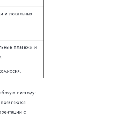
ки и локальных
льные платежи и
е.
комиссия.
абочую систему:
 появляются
езентации с