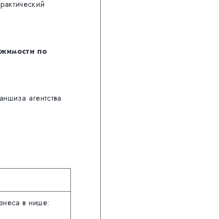
рактический
ижимости по
ншиза агентства
знеса в нише: