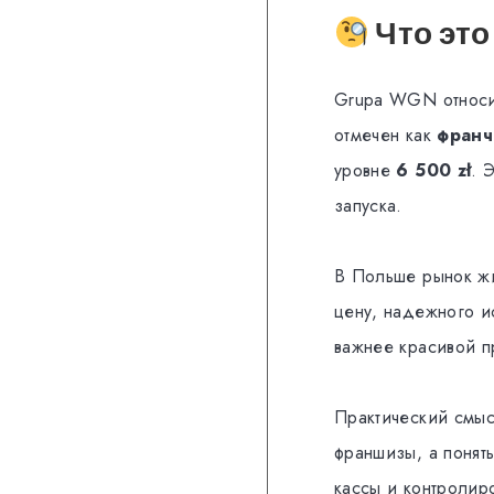
Что это
Grupa WGN относи
отмечен как
франч
уровне
6 500 zł
. 
запуска.
В Польше рынок жил
цену, надежного и
важнее красивой п
Практический смысл
франшизы, а понят
кассы и контролиро