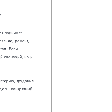
а
зя принимать
ование, ремонт,
тал. Если
ый сценарий, но и
алтерию, трудовые
дель, конкретный