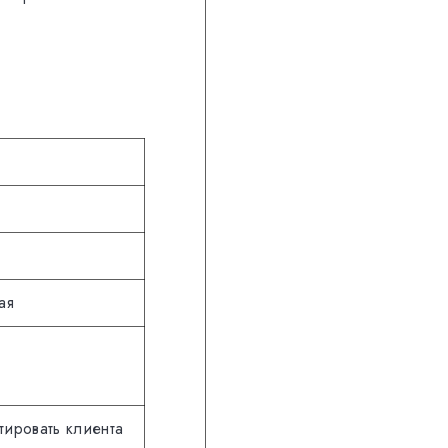
ая
тировать клиента