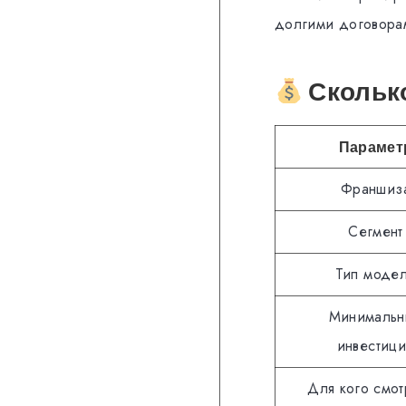
долгими договорам
Сколько
Парамет
Франшиз
Сегмент
Тип моде
Минимальн
инвестиц
Для кого смот