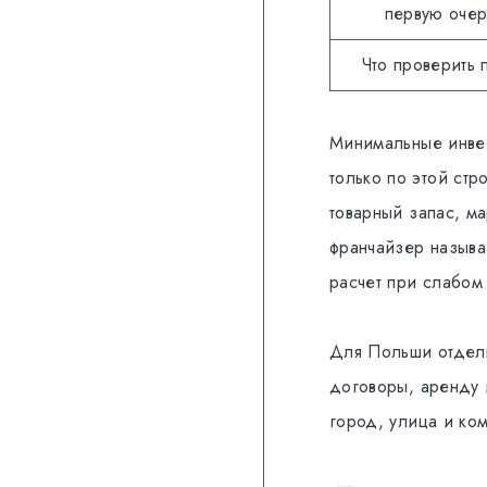
первую оче
Что проверить 
Минимальные инвес
только по этой стр
товарный запас, м
франчайзер называе
расчет при слабом
Для Польши отдель
договоры, аренду 
город, улица и ко