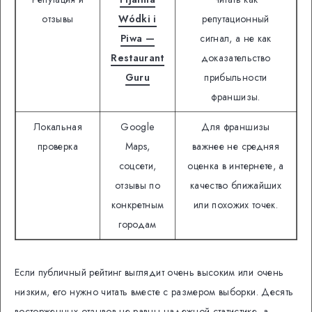
отзывы
Wódki i
репутационный
Piwa —
сигнал, а не как
Restaurant
доказательство
Guru
прибыльности
франшизы.
Локальная
Google
Для франшизы
проверка
Maps,
важнее не средняя
соцсети,
оценка в интернете, а
отзывы по
качество ближайших
конкретным
или похожих точек.
городам
Если публичный рейтинг выглядит очень высоким или очень
низким, его нужно читать вместе с размером выборки. Десять
восторженных отзывов не равны надежной статистике, а