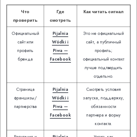
Что
Где
Как читать сигнал
проверить
смотреть
Официальный
Pijalnia
Это не официальный
сайт или
Wódki i
сайт, а публичный
профиль
Piwa —
профиль;
бренда
Facebook
официальный контакт
лучше подтвердить
отдельно.
Страница
Pijalnia
Смотреть условия
франшизы/
Wódki i
запуска, поддержку,
партнерства
Piwa —
обязанности
Facebook
партнера и форму
контакта.
Репутация и
Pijalnia
Читать как