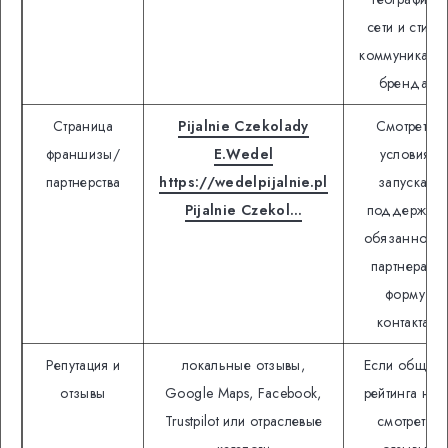
сети и стиль
коммуникаци
бренда.
Страница
Pijalnie Czekolady
Смотреть
франшизы/
E.Wedel
условия
партнерства
https://wedelpijalnie.pl
запуска,
Pijalnie Czekol…
поддержку,
обязанности
партнера и
форму
контакта.
Репутация и
локальные отзывы,
Если общего
отзывы
Google Maps, Facebook,
рейтинга нет,
Trustpilot или отраслевые
смотреть