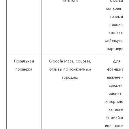
каталоги
отзывы
конкретных
точек и
просить
контакты
действующих
партнеров.
Локальная
Google Maps, соцсети,
Для
проверка
отзывы по конкретным
франшизы
городам
важнее не
средняя
оценка в
интернете, а
качество
ближайших
или похожих