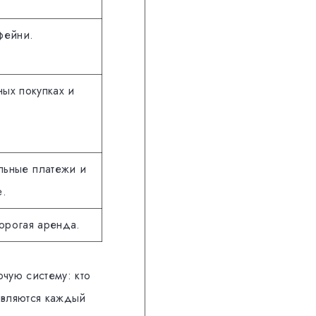
фейни.
ных покупках и
льные платежи и
е.
дорогая аренда.
очую систему: кто
являются каждый