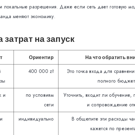
и локальные разрешения. Даже если сеть дает готовую мо
манда меняют экономику.
 затрат на запуск
т
Ориентир
На что обратить в
й
400 000 zł
Это точка входа для сравнения
азы
полного бюджет
ж и
по условиям
Уточнить, входит ли обучение,
сети
и сопровождение отк
 и
индивидуально
В общепите эти расходы ча
кажется по презент