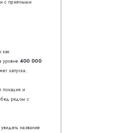
ии с приятными
н как
на уровне
400 000
жет запуска.
я локация и
обед рядом с
 увидеть название