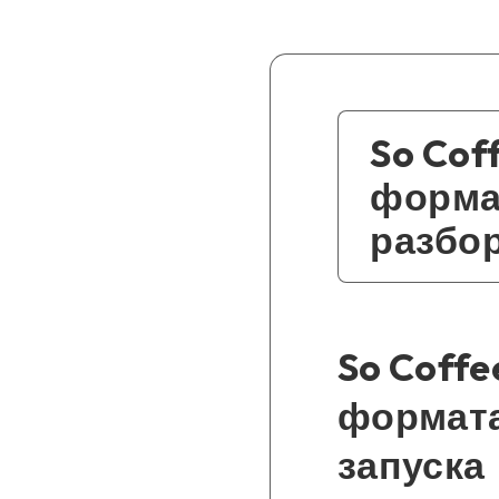
So Cof
форма
разбор
So Coff
формата
запуска