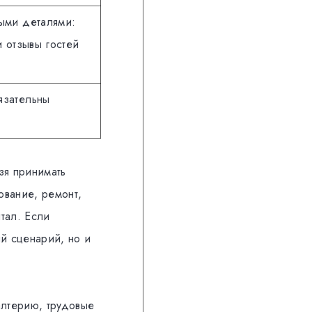
ыми деталями:
и отзывы гостей
язательны
зя принимать
ование, ремонт,
тал. Если
ый сценарий, но и
алтерию, трудовые