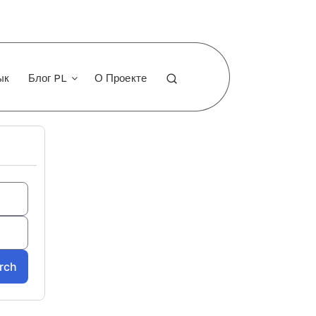
ык
Блог PL
О Проекте