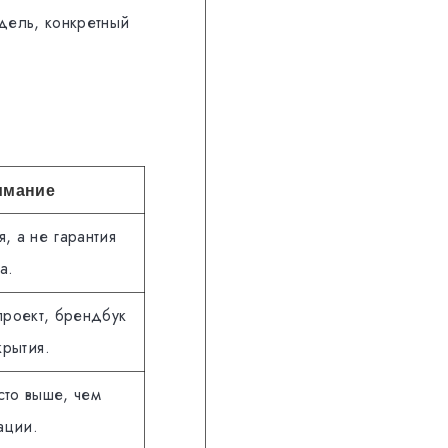
дель, конкретный
нимание
, а не гарантия
а.
 проект, брендбук
рытия.
сто выше, чем
ации.