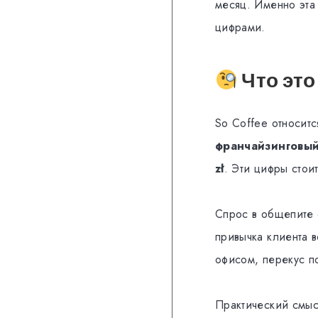
месяц. Именно эта
цифрами.
Что это
So Coffee относит
франчайзинговый
zł
. Эти цифры стои
Спрос в общепите 
привычка клиента 
офисом, перекус п
Практический смысл