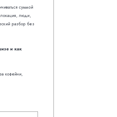
ичиваться суммой
 локация, люди,
еский разбор без
шизе и как
за кофейни,