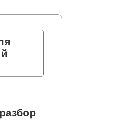
ля
ий
я
 разбор