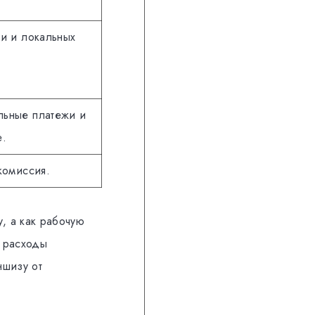
ки и локальных
льные платежи и
е.
комиссия.
у, а как рабочую
е расходы
ншизу от