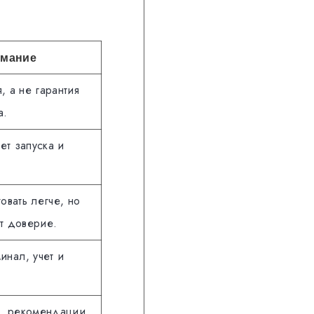
имание
, а не гарантия
а.
ет запуска и
овать легче, но
т доверие.
инал, учет и
а, рекомендации