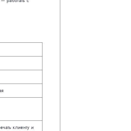
 — работать с
ая
ечать клиенту и