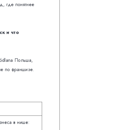
д, где понятнее
ск и что
ódlana Польша,
ше по франшизе.
знеса в нише: