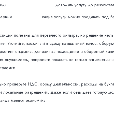
едь
доводить услугу до результат
первым
какие услуги можно продавать под 
тиции полезны для первичного фильтра, но решение нель
оке. Уточните, входит ли в сумму паушальный взнос, оборуд
аркетинг открытия, депозит за помещение и оборотный капи
т окупаемость, попросите показать не только оптимистичн
 трафике.
но проверьте НДС, форму деятельности, расходы на бухг
и локальные разрешения. Даже если сеть дает готовую мо
манда меняют экономику.