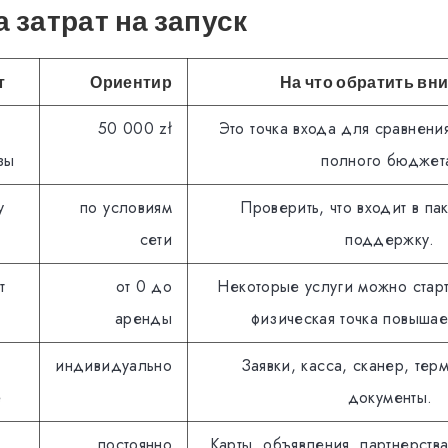
 затрат на запуск
т
Ориентир
На что обратить вн
50 000 zł
Это точка входа для сравнения
зы
полного бюджет
у
по условиям
Проверить, что входит в пак
сети
поддержку.
т
от 0 до
Некоторые услуги можно старт
аренды
физическая точка повышае
индивидуально
Заявки, касса, сканер, терм
е
документы.
постоянно
Карты, объявления, партнерств