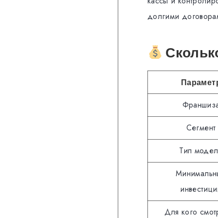
кассы и контролиро
долгими договорам
Сколько
Парамет
Франшиз
Сегмент
Тип моде
Минимальн
инвестици
Для кого смот