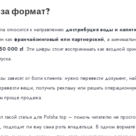
 за формат?
ana относится к направлению
дистрибуция воды и напит
ен как
франчайзинговый или партнерский
, а минималь
50 000 zł
. Эти цифры стоит воспринимать как входной орие
уска.
ы зависят от боли клиента: нужно перевести документ, на
перевезти вещи, получить рекламу или решить операционну
тем проще продажа.
 такой статьи для Polsha.top — помочь читателю не просто
ь, подходит ли ему сама роль владельца. В одном формате 