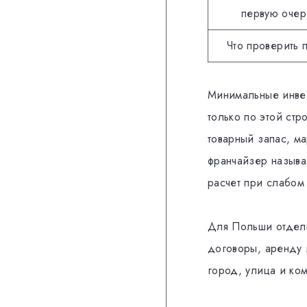
первую очер
Что проверить 
Минимальные инвес
только по этой стр
товарный запас, м
франчайзер называе
расчет при слабом
Для Польши отдель
договоры, аренду 
город, улица и ко