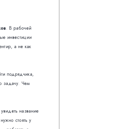
ков
. В рабочей
ные инвестиции
нтир, а не как
йти подрядчика,
ю задачу. Чем
 увидеть название
нужно стоять у