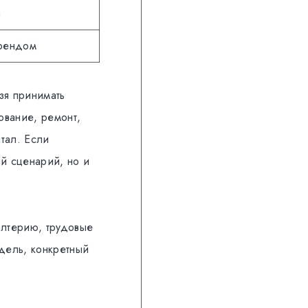
а
брендом
зя принимать
ование, ремонт,
тал. Если
ый сценарий, но и
алтерию, трудовые
дель, конкретный