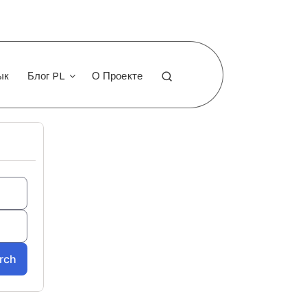
ык
Блог PL
О Проекте