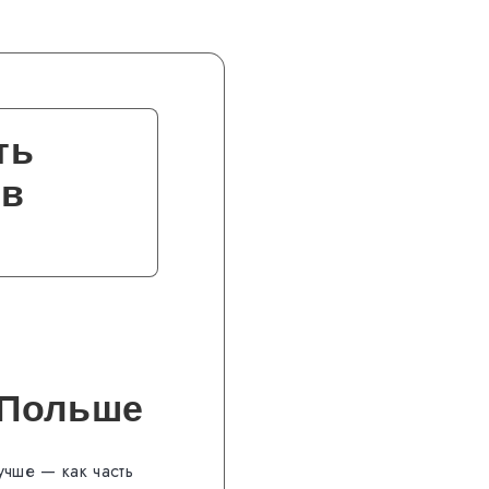
ть
 в
 Польше
учше — как часть