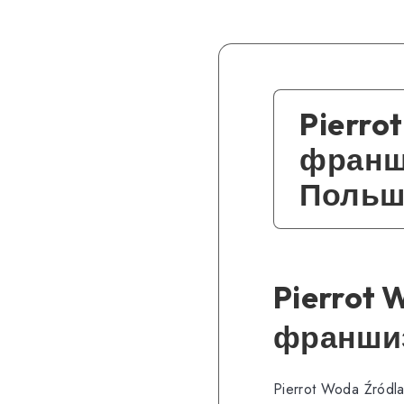
Pierro
франши
Польш
Pierrot 
франшиз
Pierrot Woda Źródl