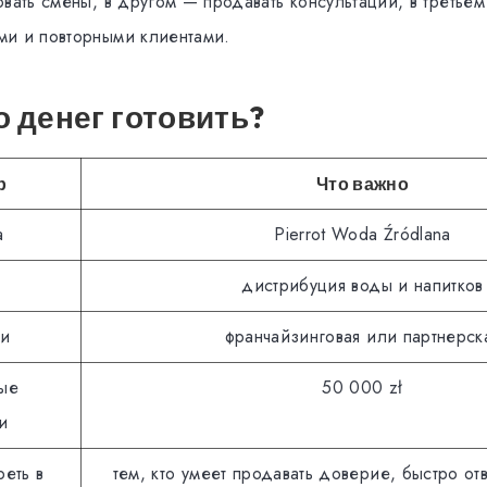
вать смены, в другом — продавать консультации, в третьем
и и повторными клиентами.
 денег готовить?
р
Что важно
а
Pierrot Woda Źródlana
дистрибуция воды и напитков
ли
франчайзинговая или партнерск
ые
50 000 zł
и
реть в
тем, кто умеет продавать доверие, быстро отв