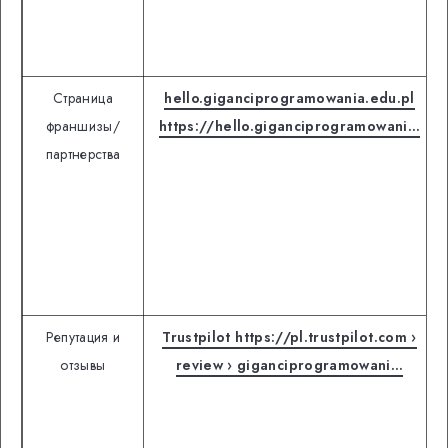
Страница
hello.giganciprogramowania.edu.pl
франшизы/
https://hello.giganciprogramowani…
партнерства
Репутация и
Trustpilot https://pl.trustpilot.com ›
отзывы
review › giganciprogramowani…