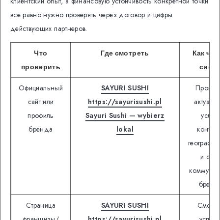
клиентский опыт, а финансовую устойчивость конкретной точки
все равно нужно проверять через договор и цифры
действующих партнеров.
Что
Где смотреть
Как чит
проверить
сигна
Официальный
SAYURI SUSHI
Провер
сайт или
https://sayurisushi.pl
актуаль
профиль
Sayuri Sushi — wybierz
услуги
бренда
lokal
контакт
географию
и стил
коммуник
бренд
Страница
SAYURI SUSHI
Смотре
франшизы/
https://sayurisushi.pl
услов