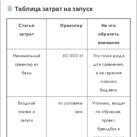
Таблица затрат на запуск
Статья
Ориентир
На что
затрат
обратить
внимание
Минимальный
60 000 zł
Это точка входа
ориентир из
для сравнения,
базы
а не гарантия
полного
бюджета.
Входной
по условиям
Уточнить, входит
платеж и
сети
ли обучение,
запуск
проект,
брендбук и