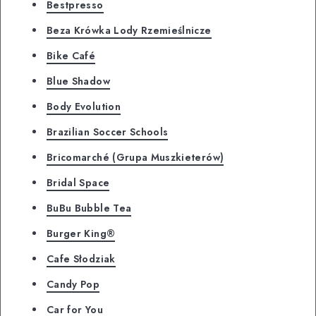
Bestpresso
Beza Krówka Lody Rzemieślnicze
Bike Café
Blue Shadow
Body Evolution
Brazilian Soccer Schools
Bricomarché (Grupa Muszkieterów)
Bridal Space
BuBu Bubble Tea
Burger King®
Cafe Słodziak
Candy Pop
Car for You