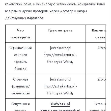
клиентский опыт, а финансовую устойчивость конкретной точки
все равно нужно проверять через договор и цифры
действующих партнеров.
Что
Где смотреть
Как читат
проверить
сигнал
Официальный
[extrakantor.pl
Złoto
сайт или
https://extrakantor.pl ›
профиль
franczyza Waluty
бренда
Страница
[extrakantor.pl
Złoto
франшизы/
https://extrakantor.pl ›
партнерства
franczyza Waluty
Репутация и
GoWork.pl
Читать как
отзывы
https://www.gowork.pl
репутационн