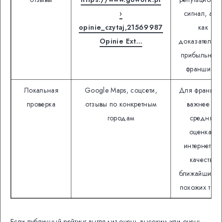
›
сигнал, а н
opinie_czytaj,21569987
как
Opinie Ext…
доказательст
прибыльност
франшизы.
Локальная
Google Maps, соцсети,
Для франши
проверка
отзывы по конкретным
важнее не
городам
средняя
оценка в
интернете, 
качество
ближайших и
похожих точе
Если публичный рейтинг выглядит очень высоким или очень