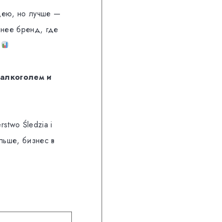
идею, но лучше —
ьнее бренд, где
.
 алкоголем и
stwo Śledzia i
льше, бизнес в