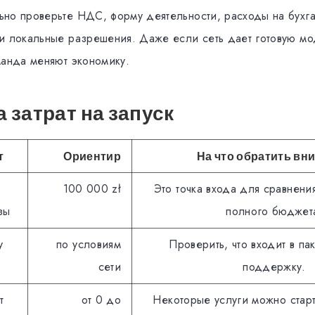
но проверьте НДС, форму деятельности, расходы на бухг
и локальные разрешения. Даже если сеть дает готовую мо
манда меняют экономику.
 затрат на запуск
т
Ориентир
На что обратить вн
100 000 zł
Это точка входа для сравнения
зы
полного бюджет
у
по условиям
Проверить, что входит в пак
сети
поддержку.
т
от 0 до
Некоторые услуги можно старт