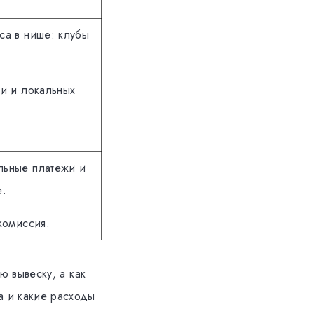
са в нише: клубы
ки и локальных
льные платежи и
е.
комиссия.
ую вывеску, а как
а и какие расходы