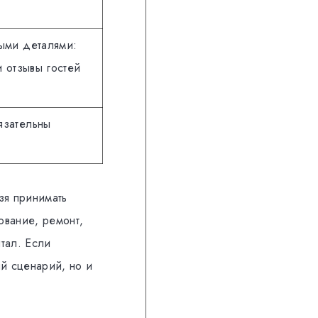
ыми деталями:
и отзывы гостей
язательны
зя принимать
ование, ремонт,
тал. Если
ый сценарий, но и