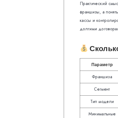
Практический смысл
франшизы, а понят
кассы и контролиро
долгими договорам
Сколько
Параметр
Франшиза
Сегмент
Тип модели
Минимальные