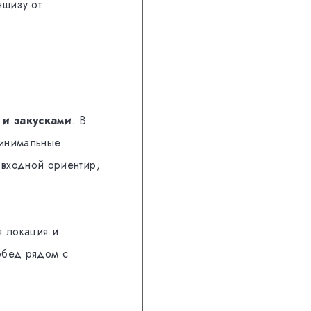
ншизу от
 и закусками
. В
минимальные
к входной ориентир,
я локация и
обед рядом с