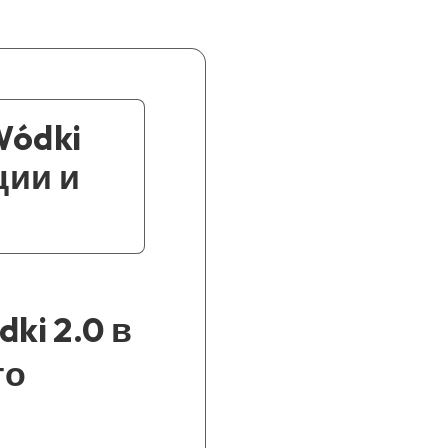
Wódki
ции и
ki 2.0 в
то