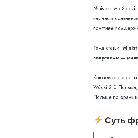
Ministerstwo Śledz
как часть сравнен
понятнее поддержка
Тема статьи:
Minis
закусками — инв
Ключевые запросы д
Wódki 2.0 Польша,
Польше по франши
Суть фр