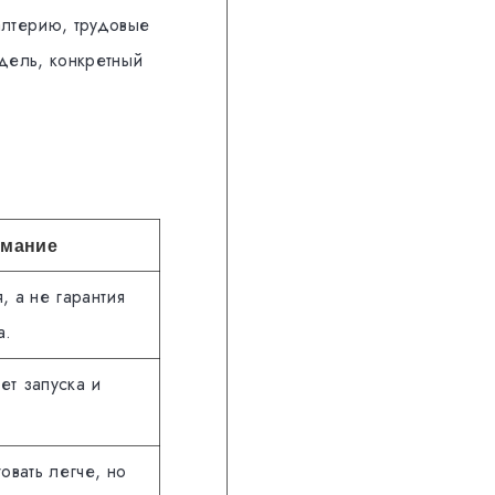
алтерию, трудовые
дель, конкретный
имание
, а не гарантия
а.
ет запуска и
овать легче, но