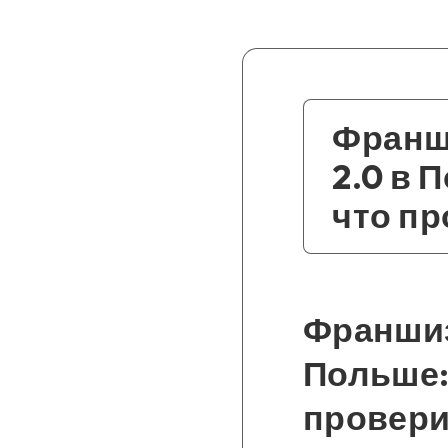
Франши
2.0 в 
что п
Франшиза
Польше:
провери