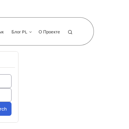
ык
Блог PL
О Проекте