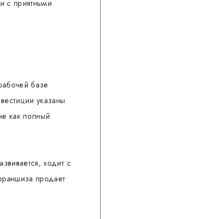
ии с приятными
 рабочей базе
нвестиции указаны
не как полный
азвивается, ходит с
франшиза продает