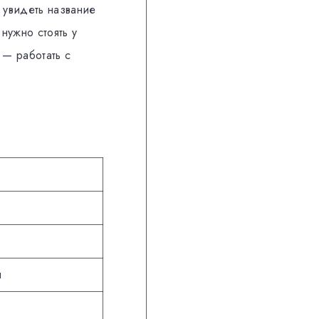
 увидеть название
нужно стоять у
 — работать с
я