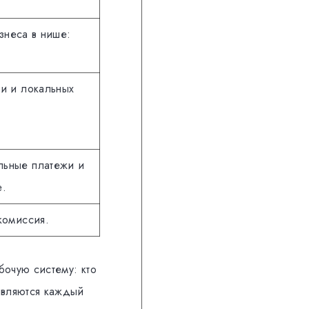
знеса в нише:
ки и локальных
льные платежи и
е.
комиссия.
бочую систему: кто
являются каждый