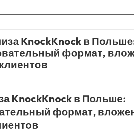
иза KnockKnock в Польше
овательный формат, влож
 клиентов
а KnockKnock в Польше:
ательный формат, вложен
лиентов