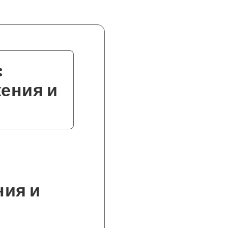
:
ения и
ия и