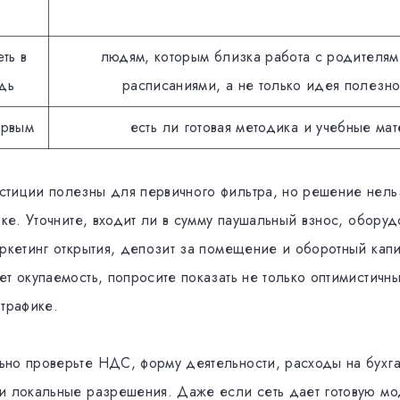
ть в
людям, которым близка работа с родителям
дь
расписаниями, а не только идея полезно
ервым
есть ли готовая методика и учебные ма
тиции полезны для первичного фильтра, но решение нель
оке. Уточните, входит ли в сумму паушальный взнос, оборуд
аркетинг открытия, депозит за помещение и оборотный капи
т окупаемость, попросите показать не только оптимистичн
 трафике.
но проверьте НДС, форму деятельности, расходы на бухг
и локальные разрешения. Даже если сеть дает готовую мо