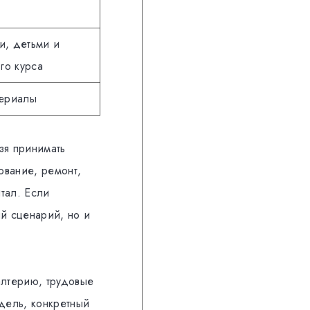
и, детьми и
го курса
териалы
зя принимать
ование, ремонт,
тал. Если
ый сценарий, но и
алтерию, трудовые
дель, конкретный