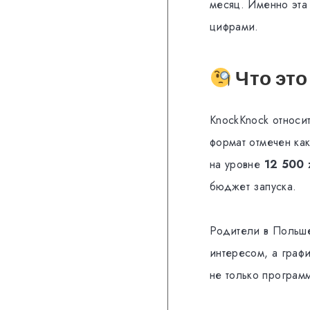
месяц. Именно эта
цифрами.
Что это
KnockKnock относи
формат отмечен ка
на уровне
12 500 
бюджет запуска.
Родители в Польше 
интересом, а граф
не только програм