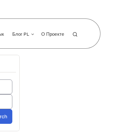
ык
Блог PL
О Проекте