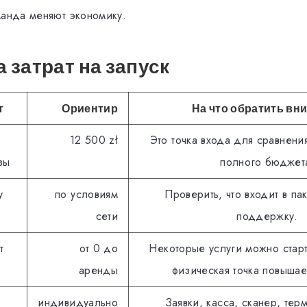
манда меняют экономику.
 затрат на запуск
т
Ориентир
На что обратить вн
12 500 zł
Это точка входа для сравнения
зы
полного бюджет
у
по условиям
Проверить, что входит в пак
сети
поддержку.
т
от 0 до
Некоторые услуги можно старт
аренды
физическая точка повышае
индивидуально
Заявки, касса, сканер, терм