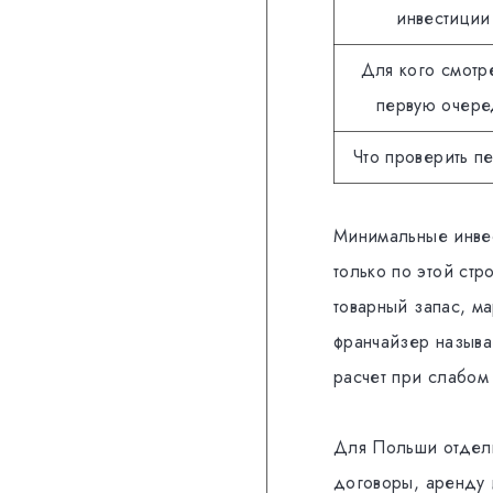
инвестиции
Для кого смотре
первую очере
Что проверить п
Минимальные инвес
только по этой стр
товарный запас, м
франчайзер называе
расчет при слабом
Для Польши отдель
договоры, аренду 