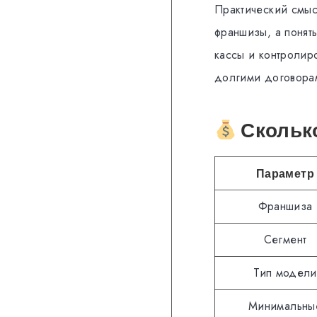
Практический смысл
франшизы, а понят
кассы и контролиро
долгими договорам
Сколько
Параметр
Франшиза
Сегмент
Тип модели
Минимальны