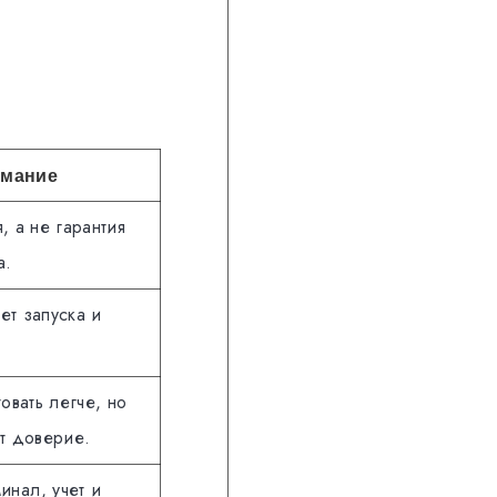
имание
, а не гарантия
а.
ет запуска и
овать легче, но
т доверие.
инал, учет и