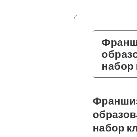
Франш
образ
набор
Франшиз
образов
набор к