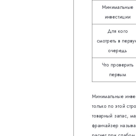
Минимальные
инвестиции
Для кого
смотреть в перву
очередь
Что проверить
первым
Минимальные инвес
только по этой стр
товарный запас, м
франчайзер называе
расчет при слабом