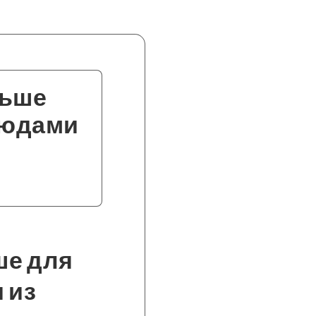
льше
людами
ше для
 из