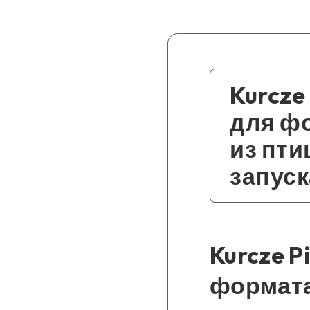
Kurcze
для фо
из пти
запуск
Kurcze 
формата