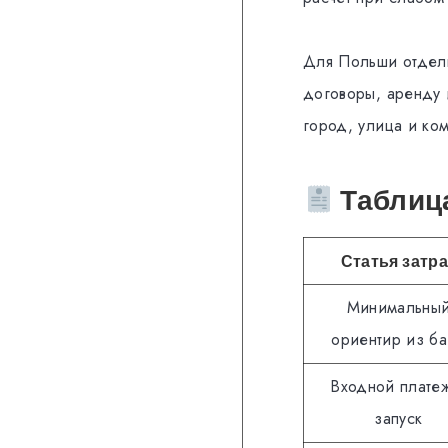
Для Польши отдель
договоры, аренду 
город, улица и ко
Таблица
Статья затра
Минимальны
ориентир из б
Входной плате
запуск