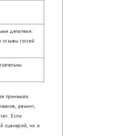
ыми деталями:
и отзывы гостей
язательны
зя принимать
ование, ремонт,
тал. Если
ый сценарий, но и