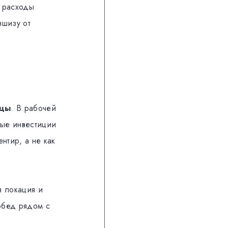
е расходы
ншизу от
ицы
. В рабочей
ные инвестиции
нтир, а не как
я локация и
обед рядом с