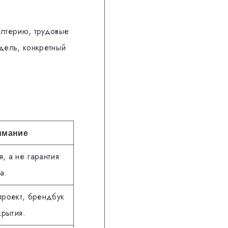
алтерию, трудовые
дель, конкретный
нимание
, а не гарантия
а.
 проект, брендбук
рытия.