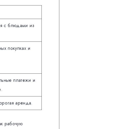
ия с блюдами из
ных покупках и
льные платежи и
е.
дорогая аренда.
как рабочую