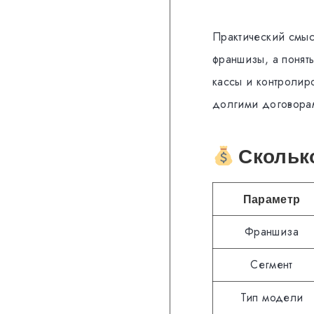
Практический смысл
франшизы, а понят
кассы и контролиро
долгими договорам
Сколько
Параметр
Франшиза
Сегмент
Тип модели