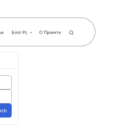
ык
Блог PL
О Проекте