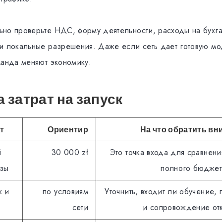
но проверьте НДС, форму деятельности, расходы на бухг
и локальные разрешения. Даже если сеть дает готовую мо
манда меняют экономику.
 затрат на запуск
т
Ориентир
На что обратить в
й
30 000 zł
Это точка входа для сравнения
азы
полного бюджет
ж и
по условиям
Уточнить, входит ли обучение,
сети
и сопровождение отк