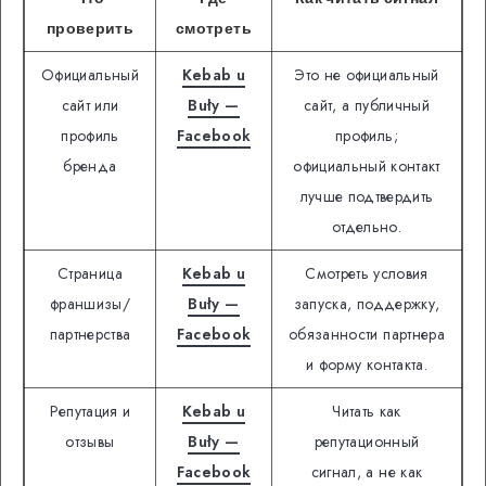
проверить
смотреть
Официальный
Kebab u
Это не официальный
сайт или
Buły —
сайт, а публичный
профиль
Facebook
профиль;
бренда
официальный контакт
лучше подтвердить
отдельно.
Страница
Kebab u
Смотреть условия
франшизы/
Buły —
запуска, поддержку,
партнерства
Facebook
обязанности партнера
и форму контакта.
Репутация и
Kebab u
Читать как
отзывы
Buły —
репутационный
Facebook
сигнал, а не как