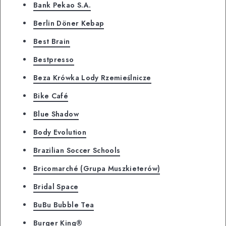
Bank Pekao S.A.
Berlin Döner Kebap
Best Brain
Bestpresso
Beza Krówka Lody Rzemieślnicze
Bike Café
Blue Shadow
Body Evolution
Brazilian Soccer Schools
Bricomarché (Grupa Muszkieterów)
Bridal Space
BuBu Bubble Tea
Burger King®