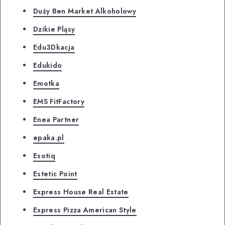
Duży Ben Market Alkoholowy
Dzikie Pląsy
Edu3Dkacja
Edukido
Emotka
EMS FitFactory
Enea Partner
epaka.pl
Esotiq
Estetic Point
Express House Real Estate
Express Pizza American Style