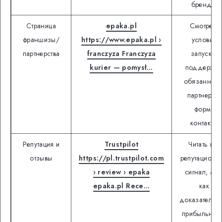
бренда.
Страница
epaka.pl
Смотреть
франшизы/
https://www.epaka.pl ›
условия
партнерства
franczyza Franczyza
запуска,
kurier — pomysł…
поддержку
обязанност
партнера и
форму
контакта.
Репутация и
Trustpilot
Читать как
отзывы
https://pl.trustpilot.com
репутационн
› review › epaka
сигнал, а н
epaka.pl Rece…
как
доказательст
прибыльнос