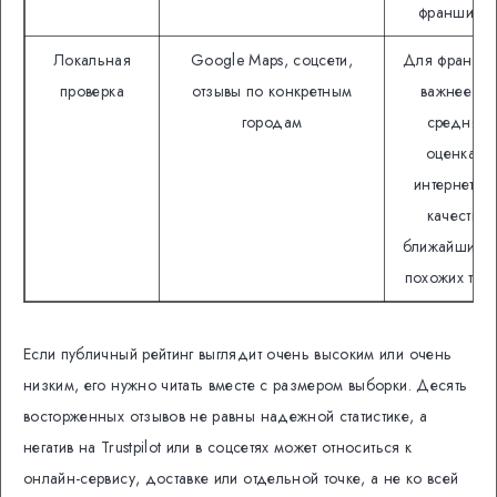
франшизы.
Локальная
Google Maps, соцсети,
Для франши
проверка
отзывы по конкретным
важнее не
городам
средняя
оценка в
интернете, 
качество
ближайших и
похожих точе
Если публичный рейтинг выглядит очень высоким или очень
низким, его нужно читать вместе с размером выборки. Десять
восторженных отзывов не равны надежной статистике, а
негатив на Trustpilot или в соцсетях может относиться к
онлайн-сервису, доставке или отдельной точке, а не ко всей