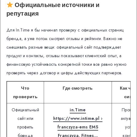
Официальные источники и
репутация
Для In.Time я бы начинал проверку с официальных страниц
бренда, а уже потом смотрел отзывы и рейтинги. Важно не
смешивать разные вещи: официальный сайт подтверждает
продукт и контакты, отзывы показывают клиентский опыт, а
финансовую устойчивость конкретной точки все равно нужно
проверять через договор и цифры действующих партнеров.
Что
Где смотреть
Как чит
проверить
сигна
Официальный
in.Time
Провер
сайт или
https://www.intime.pl ›
актуаль
профиль
franczyza-ems EMS
услуги
бренда
Franczyza. Fitnes…
контакт