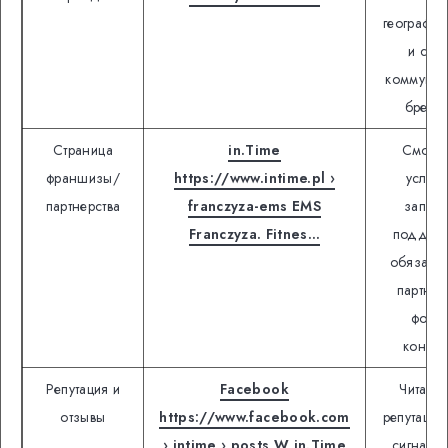
географию
и стил
коммуник
бренд
Страница
in.Time
Смотре
франшизы/
https://www.intime.pl ›
услов
партнерства
franczyza-ems EMS
запуск
Franczyza. Fitnes…
поддерж
обязанн
партнер
форм
контакт
Репутация и
Facebook
Читать 
отзывы
https://www.facebook.com
репутаци
› intime › posts W in.Time
сигнал, 