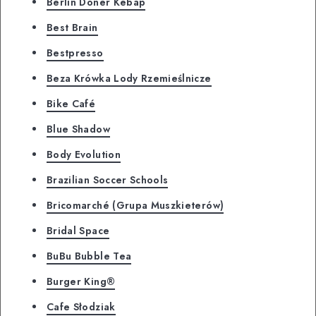
Berlin Döner Kebap
Best Brain
Bestpresso
Beza Krówka Lody Rzemieślnicze
Bike Café
Blue Shadow
Body Evolution
Brazilian Soccer Schools
Bricomarché (Grupa Muszkieterów)
Bridal Space
BuBu Bubble Tea
Burger King®
Cafe Słodziak