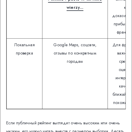
wierzy…
как
доказател
прибыльн
франши
Локальная
Google Maps, соцсети,
Для фран
проверка
отзывы по конкретным
важнее
городам
средн
оценка
интернет
качест
ближайши
похожих т
Если публичный рейтинг выглядит очень высоким или очень
низким, его нужно читать вместе с размером выборки. Десять