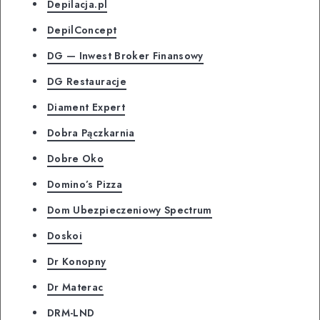
Depilacja.pl
DepilConcept
DG — Inwest Broker Finansowy
DG Restauracje
Diament Expert
Dobra Pączkarnia
Dobre Oko
Domino’s Pizza
Dom Ubezpieczeniowy Spectrum
Doskoi
Dr Konopny
Dr Materac
DRM-LND