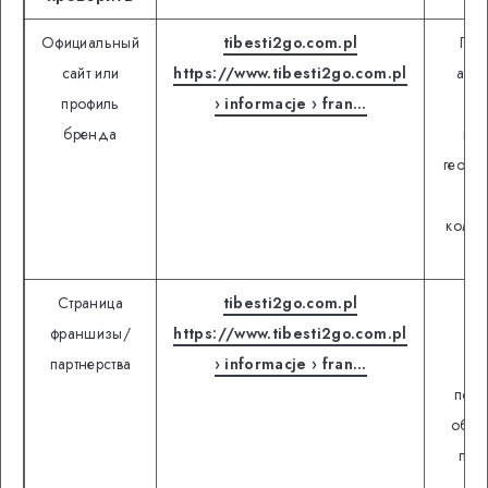
Официальный
tibesti2go.com.pl
Про
сайт или
https://www.tibesti2go.com.pl
акту
профиль
› informacje › fran…
ус
бренда
кон
геогр
и 
комму
бр
Страница
tibesti2go.com.pl
Смо
франшизы/
https://www.tibesti2go.com.pl
ус
партнерства
› informacje › fran…
за
подд
обяз
пар
ф