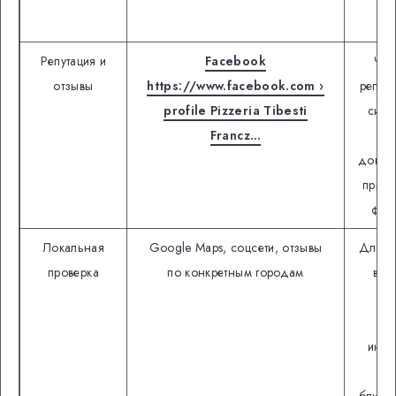
кон
Репутация и
Facebook
Чит
отзывы
https://www.facebook.com ›
репут
profile Pizzeria Tibesti
сигн
Francz…
доказа
прибы
фра
Локальная
Google Maps, соцсети, отзывы
Для ф
проверка
по конкретным городам
важ
ср
оц
инте
ка
ближа