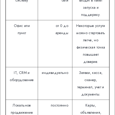
систему
сети
входит в пакет
запуска и
поддержку.
Офис или
от 0 до
Некоторые услуги
пункт
аренды
можно стартовать
легче, но
физическая точка
повышает
доверие.
IT, CRM и
индивидуально
Заявки, касса,
оборудование
сканер,
терминал, учет и
документы.
Локальное
постоянно
Карты,
продвижение
объявления,