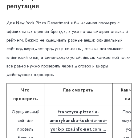
репутация
Для New York Pizza Department я бы начинал проверку с
официальных страниц бренда, а уже потом смотрел отзывы и
рейтинги. Важно не смешивать разные вещи: официальный
сайт подтверждает продукт и контакты, отзывы показывают
клиентский опыт, а финансовую устойчивость конкретной точки
все равно нужно проверять через договор и цифры
действующих партнеров.
Что
Где смотреть
Как чит
проверить
сигна
Официальный
franczyza-pizzeria-
Провер
сайт или
amerykanska-kuchnia-new-
актуаль
профиль
york-pizza.info-net.com….
услуги
бренда
контакт