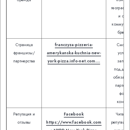
географию
и стил
коммуник
бренд
Страница
franczyza-pizzeria-
Смотре
франшизы/
amerykanska-kuchnia-new-
услов
партнерства
york-pizza.info-net.com….
запуск
поддерж
обязанн
партнер
форм
контакт
Репутация и
Facebook
Читать 
отзывы
https://www.facebook.com
репутаци