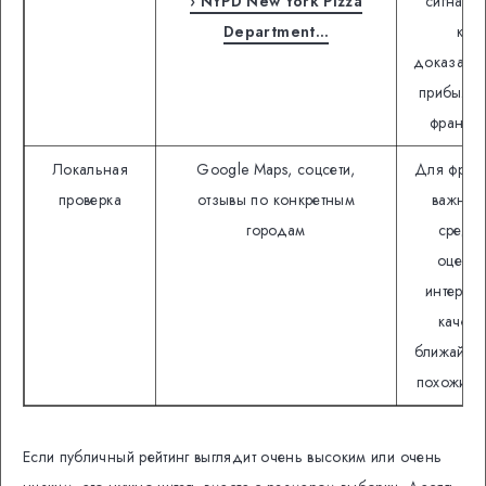
› NYPD New York Pizza
сигнал, 
Department…
как
доказател
прибыльн
франши
Локальная
Google Maps, соцсети,
Для фран
проверка
отзывы по конкретным
важнее
городам
средн
оценка
интернет
качест
ближайши
похожих т
Если публичный рейтинг выглядит очень высоким или очень