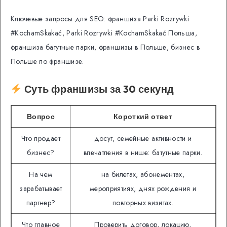
Ключевые запросы для SEO: франшиза Parki Rozrywki
#KochamSkakać, Parki Rozrywki #KochamSkakać Польша,
франшиза батутные парки, франшизы в Польше, бизнес в
Польше по франшизе.
Суть франшизы за 30 секунд
Вопрос
Короткий ответ
Что продает
досуг, семейные активности и
бизнес?
впечатления в нише: батутные парки.
На чем
на билетах, абонементах,
зарабатывает
мероприятиях, днях рождения и
партнер?
повторных визитах.
Что главное
Проверить договор, локацию,