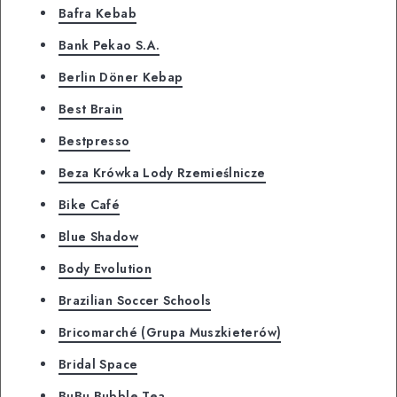
Bafra Kebab
Bank Pekao S.A.
Berlin Döner Kebap
Best Brain
Bestpresso
Beza Krówka Lody Rzemieślnicze
Bike Café
Blue Shadow
Body Evolution
Brazilian Soccer Schools
Bricomarché (Grupa Muszkieterów)
Bridal Space
BuBu Bubble Tea