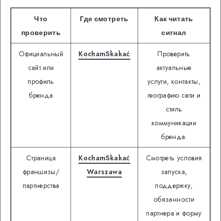
Что
Где смотреть
Как читать
проверить
сигнал
Официальный
KochamSkakać
Проверить
сайт или
актуальные
профиль
услуги, контакты,
бренда
географию сети и
стиль
коммуникации
бренда.
Страница
KochamSkakać
Смотреть условия
франшизы/
Warszawa
запуска,
партнерства
поддержку,
обязанности
партнера и форму