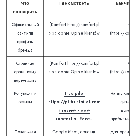
Что
Где смотреть
Как чита
проверить
Официальный
[Komfort https://komfort.pl
Komf
сайт или
› s › opinie Opinie klientów
(https://komfo
профиль
бренда
Страница
[Komfort https://komfort.pl
Komf
франшизы/
› s › opinie Opinie klientów
(https://komfo
партнерства
Репутация и
Trustpilot
Читать как р
отзывы
https://pl.trustpilot.com
сигнал, 
› review › www
доказат
komfort.pl Rece…
прибыльност
Локальная
Google Maps, соцсети,
Для франшиз