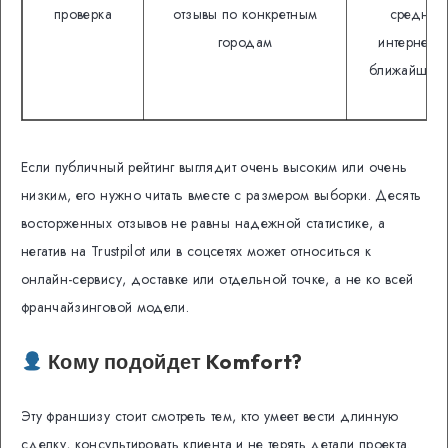
проверка
отзывы по конкретным
средняя 
городам
интернете,
ближайших 
точ
Если публичный рейтинг выглядит очень высоким или очень
низким, его нужно читать вместе с размером выборки. Десять
восторженных отзывов не равны надежной статистике, а
негатив на Trustpilot или в соцсетях может относиться к
онлайн-сервису, доставке или отдельной точке, а не ко всей
франчайзинговой модели.
Кому подойдет Komfort?
Эту франшизу стоит смотреть тем, кто умеет вести длинную
сделку, консультировать клиента и не терять детали проекта.