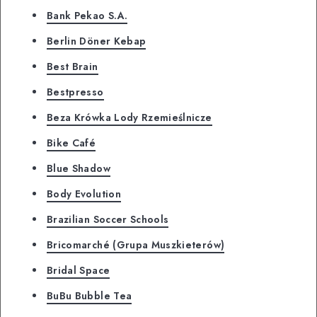
Bank Pekao S.A.
Berlin Döner Kebap
Best Brain
Bestpresso
Beza Krówka Lody Rzemieślnicze
Bike Café
Blue Shadow
Body Evolution
Brazilian Soccer Schools
Bricomarché (Grupa Muszkieterów)
Bridal Space
BuBu Bubble Tea