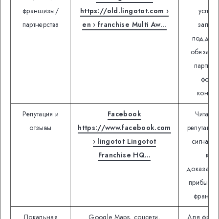
франшизы/
https://old.lingotot.com ›
услов
партнерства
en › franchise Multi Aw…
запуск
поддерж
обязанн
партнер
форм
контакт
Репутация и
Facebook
Читать 
отзывы
https://www.facebook.com
репутаци
› lingotot Lingotot
сигнал, 
Franchise HQ…
как
доказател
прибыльн
франши
Локальная
Google Maps, соцсети,
Для фран