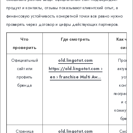
продукт и контакты, отзывы показывают клиентский опыт, а
финансовую устойчивость конкретной точки все равно нужно
проверять через договор и цифры действующих партнеров.
Что
Где смотреть
Как чит
проверить
сигна
Официальный
old.lingotot.com
Провер
сайт или
https://old.lingotot.com ›
актуаль
профиль
en › franchise Multi Aw…
услуги
бренда
контакт
географию
и стил
коммуник
бренд
Страница
old.lingotot.com
Смотре