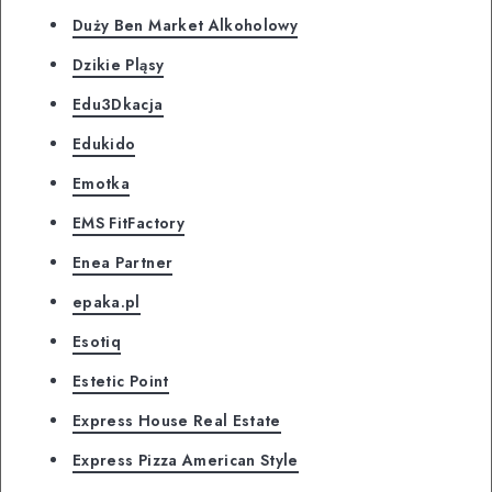
Duży Ben Market Alkoholowy
Dzikie Pląsy
Edu3Dkacja
Edukido
Emotka
EMS FitFactory
Enea Partner
epaka.pl
Esotiq
Estetic Point
Express House Real Estate
Express Pizza American Style