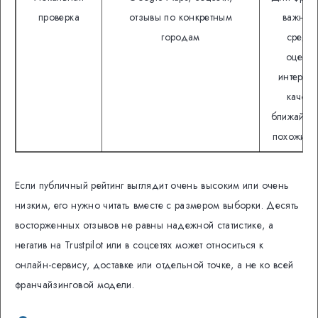
проверка
отзывы по конкретным
важнее
городам
средн
оценка
интернет
качест
ближайши
похожих т
Если публичный рейтинг выглядит очень высоким или очень
низким, его нужно читать вместе с размером выборки. Десять
восторженных отзывов не равны надежной статистике, а
негатив на Trustpilot или в соцсетях может относиться к
онлайн-сервису, доставке или отдельной точке, а не ко всей
франчайзинговой модели.